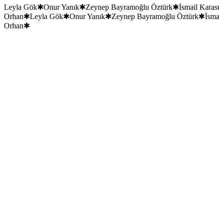
30+
Leyla Gök
✱
Onur Yanık
✱
Zeynep Bayramoğlu Öztürk
✱
İsmail Karas
Orhan
✱
Leyla Gök
✱
Onur Yanık
✱
Zeynep Bayramoğlu Öztürk
✱
İsma
Orhan
✱
“
Marka, uzun vadede bir sözü tutabilme disiplinidir.
”
Kadro
Tanıdıkça daha çok öğrenirsin.
“
Bir ülkeyi yedi kıtada anlatabiliyorsanız, her markayı anlatabilirsiniz.