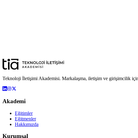
Hayati Şentürk
Tasarımcı · Apron Ajans Kurucusu
“
Yeni kuşağın merakı, eski tanımlardan daha cesur.
”
4
ders
Mert Can Orhan
Upcorn Kurucusu
Teknoloji İletişimi Akademisi. Markalaşma, iletişim ve girişimcilik iç
Akademi
Eğitimler
Eğitmenler
Hakkımızda
Kurumsal