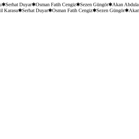
u
✱
Serhat Duyar
✱
Osman Fatih Cengiz
✱
Sezen Güngör
✱
Akan Abdula
il Karasu
✱
Serhat Duyar
✱
Osman Fatih Cengiz
✱
Sezen Güngör
✱
Akan
”