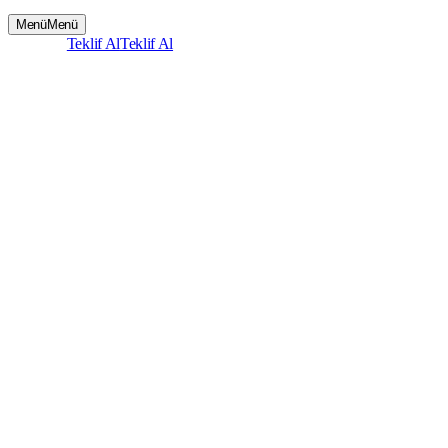
Menü
Menü
Giriş
Giriş
Teklif Al
Teklif Al
Eğitmen
12
Program
12
Toplam Deneyim
200+ yıl
Ödül & Yayın