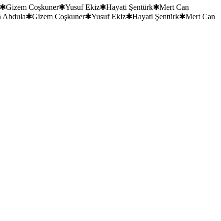
✱
Gizem Coşkuner
✱
Yusuf Ekiz
✱
Hayati Şentürk
✱
Mert Can
 Abdula
✱
Gizem Coşkuner
✱
Yusuf Ekiz
✱
Hayati Şentürk
✱
Mert Can