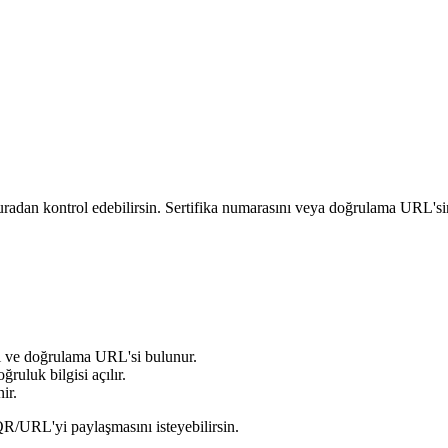
radan kontrol edebilirsin. Sertifika numarasını veya doğrulama URL'sin
ı
ve doğrulama URL'si bulunur.
ğruluk bilgisi açılır.
nir.
 QR/URL'yi paylaşmasını isteyebilirsin.